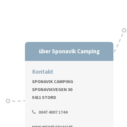
über Sponavik Camping
Kontakt
SPONAVIK CAMPING
SPONAVIKVEGEN 30
5411 STORD
0047 4007 1744
N59°46'33" E5°31'2"