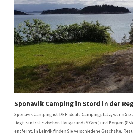
Sponavik Camping in Stord in der Re
Sponavik Camping ist DER ideale Campingplatz, wenn Sie 
liegt zentral zwischen Haugesund (57km.) und Bergen (85k
entfernt. In Leirvik finden Sie verschiedene Geschäfte, Re