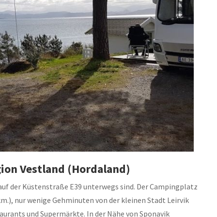
gion Vestland (Hordaland)
auf der Küstenstraße E39 unterwegs sind. Der Campingplatz
m.), nur wenige Gehminuten von der kleinen Stadt Leirvik
staurants und Supermärkte. In der Nähe von Sponavik