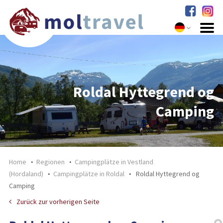
Roldal Hyttegrend og
Camping
Home
Regionen
Campingplätze in Vestland
(Hordaland)
Campingplätze in Roldal
Roldal Hyttegrend og
Camping
Zurück zur vorherigen Seite