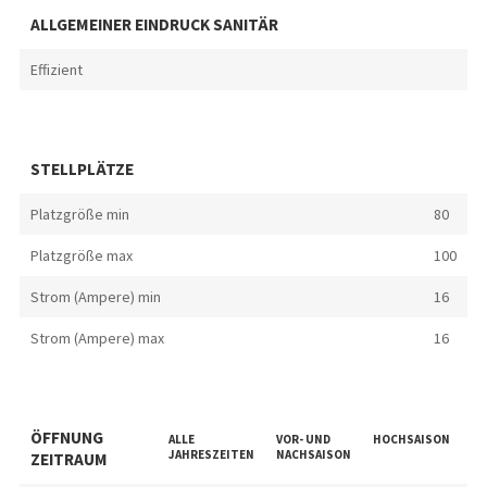
ALLGEMEINER EINDRUCK SANITÄR
Effizient
STELLPLÄTZE
Platzgröße min
80
Platzgröße max
100
Strom (Ampere) min
16
Strom (Ampere) max
16
ÖFFNUNG
ALLE
VOR- UND
HOCHSAISON
SC
JAHRESZEITEN
NACHSAISON
ZEITRAUM