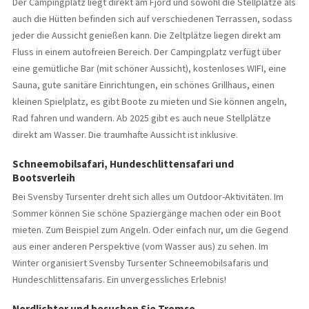
Der Campingplatz liegt direkt am Fjord und sowohl die Stellplätze als
auch die Hütten befinden sich auf verschiedenen Terrassen, sodass
jeder die Aussicht genießen kann. Die Zeltplätze liegen direkt am
Fluss in einem autofreien Bereich. Der Campingplatz verfügt über
eine gemütliche Bar (mit schöner Aussicht), kostenloses WIFI, eine
Sauna, gute sanitäre Einrichtungen, ein schönes Grillhaus, einen
kleinen Spielplatz, es gibt Boote zu mieten und Sie können angeln,
Rad fahren und wandern. Ab 2025 gibt es auch neue Stellplätze
direkt am Wasser. Die traumhafte Aussicht ist inklusive.
Schneemobilsafari, Hundeschlittensafari und
Bootsverleih
Bei Svensby Tursenter dreht sich alles um Outdoor-Aktivitäten. Im
Sommer können Sie schöne Spaziergänge machen oder ein Boot
mieten. Zum Beispiel zum Angeln. Oder einfach nur, um die Gegend
aus einer anderen Perspektive (vom Wasser aus) zu sehen. Im
Winter organisiert Svensby Tursenter Schneemobilsafaris und
Hundeschlittensafaris. Ein unvergessliches Erlebnis!
Nordlichter und besuchen Sie Tromso