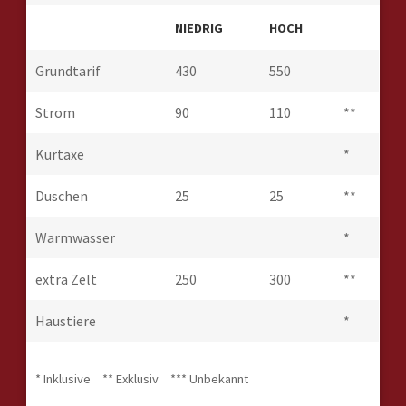
NIEDRIG
HOCH
Grundtarif
430
550
Strom
90
110
**
Kurtaxe
*
Duschen
25
25
**
Warmwasser
*
extra Zelt
250
300
**
Haustiere
*
* Inklusive
** Exklusiv
*** Unbekannt