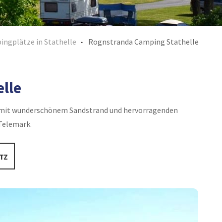
ngplätze in Stathelle
Rognstranda Camping Stathelle
lle
 mit wunderschönem Sandstrand und hervorragenden
Telemark.
TZ