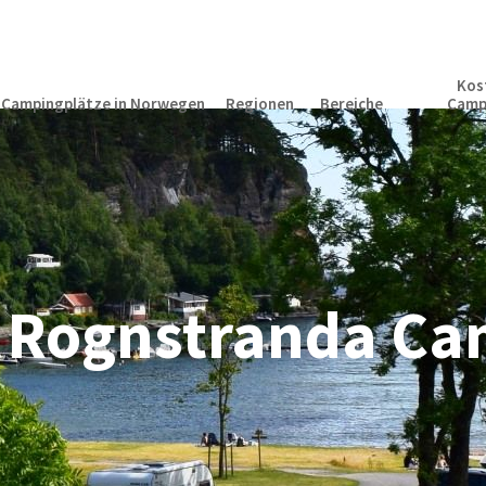
Kos
Campingplätze in Norwegen
Regionen
Bereiche
Camp
Rognstranda Cam