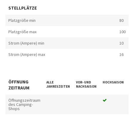
STELLPLÄTZE
Platzgröße min
80
Platzgröße max
100
Strom (Ampere) min
10
Strom (Ampere) max
16
ÖFFNUNG
ALLE
VOR- UND
HOCHSAISON
SC
JAHRESZEITEN
NACHSAISON
ZEITRAUM
Öffnungszeitraum
des Camping-
Shops