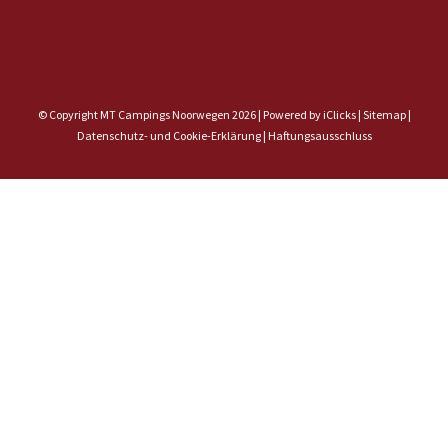
© Copyright MT Campings Noorwegen 2026 |
Powered by iClicks
|
Sitemap
|
Datenschutz- und Cookie-Erklärung |
Haftungsausschluss