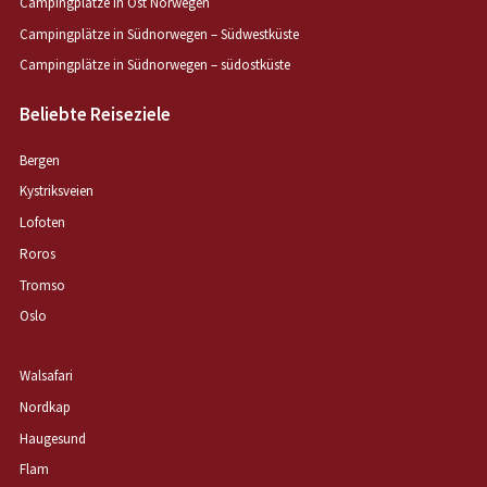
Campingplätze in Ost Norwegen
Campingplätze in Südnorwegen – Südwestküste
Campingplätze in Südnorwegen – südostküste
Beliebte Reiseziele
Bergen
Kystriksveien
Lofoten
Roros
Tromso
Oslo
Walsafari
Nordkap
Haugesund
Flam