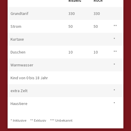
NIEDRIG
HOCH
Grundtarif
330
330
Strom
50
50
**
Kurtaxe
*
Duschen
10
10
**
Warmwasser
*
Kind von 0 bis 18 Jahr
extra Zelt
*
Haustiere
*
* Inklusive
** Exklusiv
*** Unbekannt