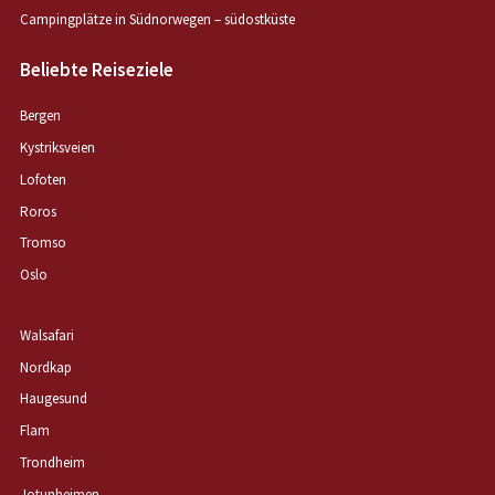
Campingplätze in Südnorwegen – südostküste
Beliebte Reiseziele
Bergen
Kystriksveien
Lofoten
Roros
Tromso
Oslo
Walsafari
Nordkap
Haugesund
Flam
Trondheim
Jotunheimen