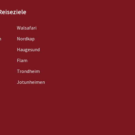
Reiseziele
Walsafari
n
Nordkap
Haugesund
Flam
Trondheim
Jotunheimen