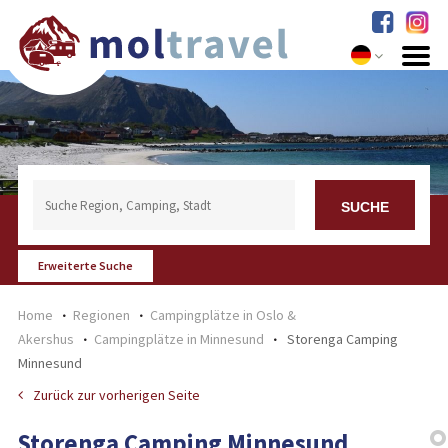
Erweiterte Suche
Home
Regionen
Campingplätze in Oslo &
Akershus
Campingplätze in Minnesund
Storenga Camping
Minnesund
Zurück zur vorherigen Seite
Storenga Camping Minnesund