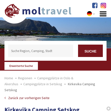
Erweiterte Suche
Home
Regionen
Campingplätze in Oslo &
Akershus
Campingplätze in Setskog
Kirkevika Camping
Setskog
Zurück zur vorherigen Seite
Kirkevika Camping Setskog