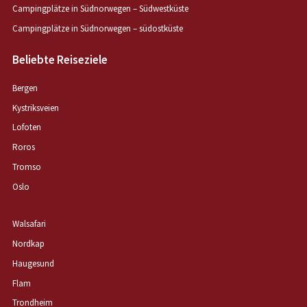
Campingplätze in Südnorwegen – Südwestküste
Campingplätze in Südnorwegen – südostküste
Beliebte Reiseziele
Bergen
Kystriksveien
Lofoten
Roros
Tromso
Oslo
Walsafari
Nordkap
Haugesund
Flam
Trondheim