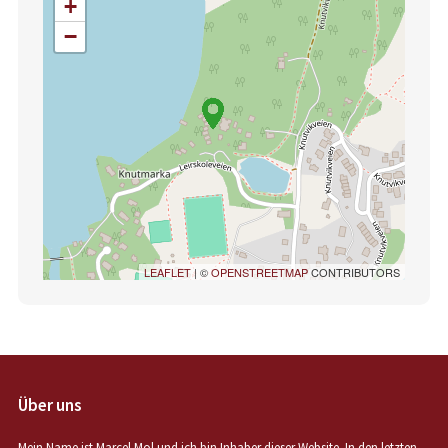
+
−
LEAFLET
| ©
OPENSTREETMAP
CONTRIBUTORS
Über uns
Mein Name ist Marcel Mol und ich bin Inhaber dieser Website. In den letzten