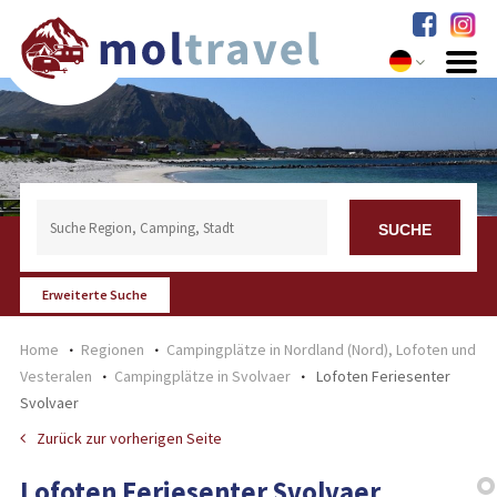
Erweiterte Suche
Home
Regionen
Campingplätze in Nordland (Nord), Lofoten und
Vesteralen
Campingplätze in Svolvaer
Lofoten Feriesenter
Svolvaer
Zurück zur vorherigen Seite
Lofoten Feriesenter Svolvaer