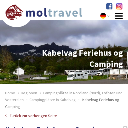
Kabelvag Feriehus og
Camping
Home
Regionen
Campingplätze in Nordland (Nord), Lofoten und
Vesteralen
Campingplätze in Kabelvag
Kabelvag Feriehus og
Camping
Zurück zur vorherigen Seite