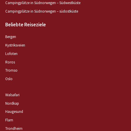
Campingplätze in Südnorwegen – Südwestküste
Campingplätze in Südnorwegen – südostküste
Beliebte Reiseziele
Bergen
Kystriksveien
Lofoten
Roros
Tromso
Oslo
Walsafari
Nordkap
Haugesund
Flam
Trondheim