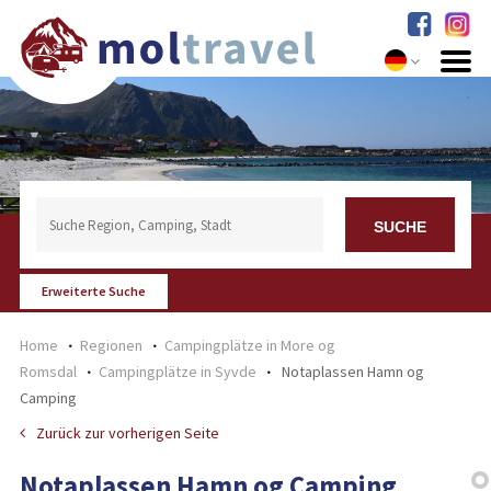
Erweiterte Suche
Home
Regionen
Campingplätze in More og
Romsdal
Campingplätze in Syvde
Notaplassen Hamn og
Camping
Zurück zur vorherigen Seite
Notaplassen Hamn og Camping