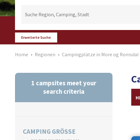
Erweiterte Suche
Home
Regionen
Campingplätze in More og Romsdal
C
1
campsites meet your
search criteria
H
CAMPING GRÖSSE