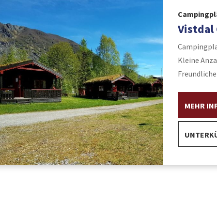
Campingplä
Vistda
Campingplat
Kleine Anza
Freundliche
MEHR IN
UNTERKÜ