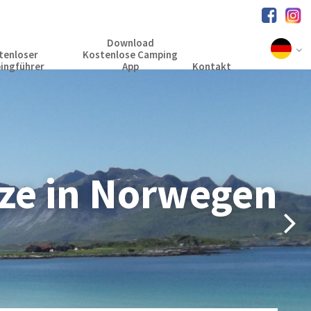
Download
tenloser
Kostenlose Camping
ingführer
App
Kontakt
ze in Norwegen