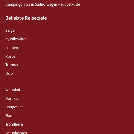
Campingplätze in Südnorwegen – südostküste
Beliebte Reiseziele
Bergen
Kystriksveien
Lofoten
Roros
Tromso
Oslo
Walsafari
Nordkap
Haugesund
Flam
Trondheim
Jotunheimen