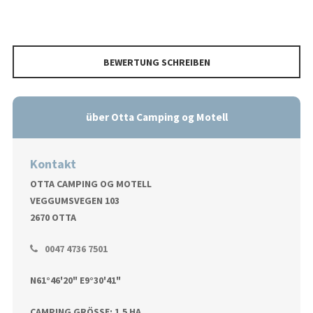
BEWERTUNG SCHREIBEN
über Otta Camping og Motell
Kontakt
OTTA CAMPING OG MOTELL
VEGGUMSVEGEN 103
2670 OTTA
0047 4736 7501
N61°46'20" E9°30'41"
CAMPING GRÖSSE: 1.5 HA