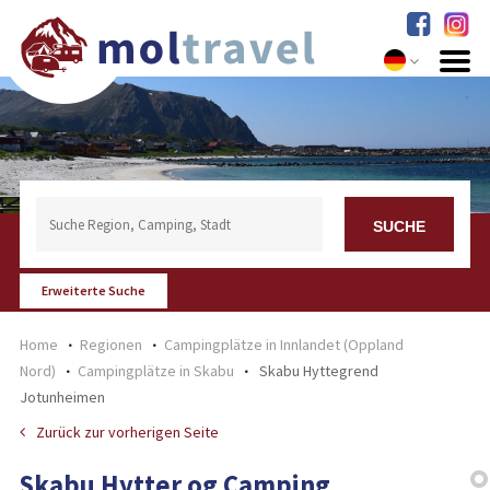
Erweiterte Suche
Home
Regionen
Campingplätze in Innlandet (Oppland
Nord)
Campingplätze in Skabu
Skabu Hyttegrend
Jotunheimen
Zurück zur vorherigen Seite
Skabu Hytter og Camping