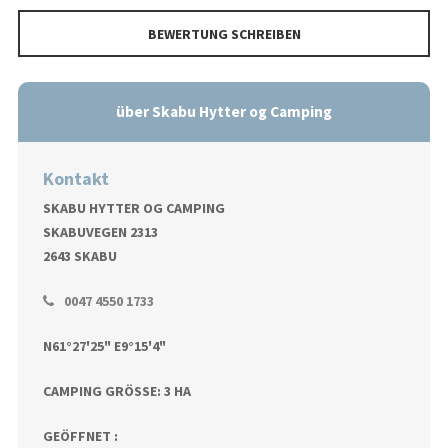
BEWERTUNG SCHREIBEN
über Skabu Hytter og Camping
Kontakt
SKABU HYTTER OG CAMPING
SKABUVEGEN 2313
2643 SKABU
0047 4550 1733
N61°27'25" E9°15'4"
CAMPING GRÖSSE: 3 HA
GEÖFFNET :