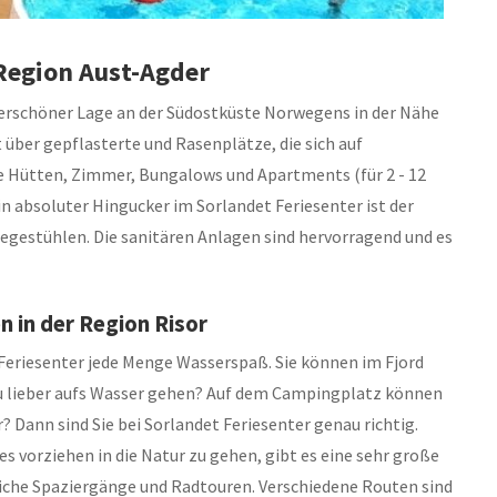
 Region Aust-Agder
derschöner Lage an der Südostküste Norwegens in der Nähe
 über gepflasterte und Rasenplätze, die sich auf
e Hütten, Zimmer, Bungalows und Apartments (für 2 - 12
in absoluter Hingucker im Sorlandet Feriesenter ist der
gestühlen. Die sanitären Anlagen sind hervorragend und es
 in der Region Risor
 Feriesenter jede Menge Wasserspaß. Sie können im Fjord
u lieber aufs Wasser gehen? Auf dem Campingplatz können
 Dann sind Sie bei Sorlandet Feriesenter genau richtig.
 vorziehen in die Natur zu gehen, gibt es eine sehr große
liche Spaziergänge und Radtouren. Verschiedene Routen sind