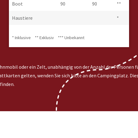
Boot
90
90
**
Haustiere
*
* Inklusive
** Exklusiv
*** Unbekannt
ohnmobil oder ein Zelt, unabhängig von der Anzahl der Personen f
abattkarten gelten, wenden Sie sich bitte an den Campingplatz.
finden.