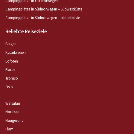
Campingplätze in Ost Norwegen
Campingplätze in Südnorwegen – Südwestküste
Campingplätze in Südnorwegen – südostküste
Beliebte Reiseziele
Bergen
Kystriksveien
Lofoten
Roros
Tromso
Oslo
Walsafari
Nordkap
Haugesund
Flam